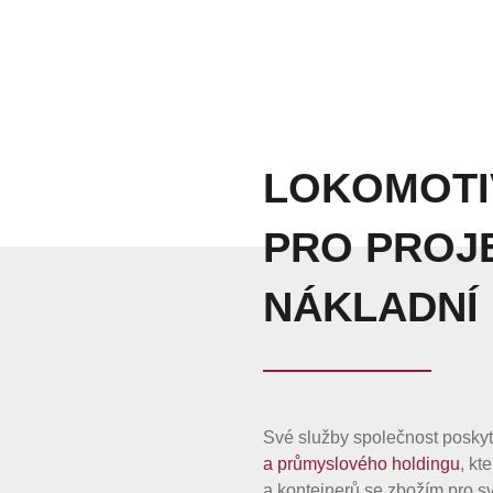
LOKOMOTI
PRO PROJE
NÁKLADNÍ
Své služby společnost posky
a průmyslového holdingu
, kt
a kontejnerů se zbožím pro s