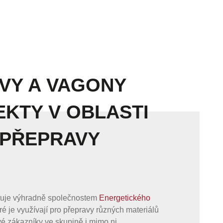
VY A VAGONY
KTY V OBLASTI
 PŘEPRAVY
tuje výhradně společnostem
Energetického
eré je využívají pro přepravy různých materiálů
vé zákazníky ve skupině i mimo ni.